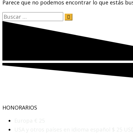
Parece que no podemos encontrar lo que estás bus
HONORARIOS
Europa € 25
USA y otros países en idioma español $ 25 US