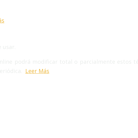
ás
 usar.
Online podrá modificar total o parcialmente estos t
eriódica.
Leer Más