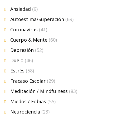
Ansiedad
(9)
Autoestima/Superación
(69)
Coronavirus
(41)
Cuerpo & Mente
(60)
Depresión
(52)
Duelo
(46)
Estrés
(58)
Fracaso Escolar
(29)
Meditación / Mindfulness
(83)
Miedos / Fobias
(55)
Neurociencia
(23)