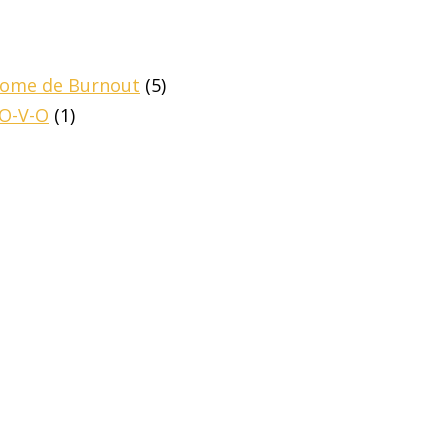
drome de Burnout
(5)
-O-V-O
(1)