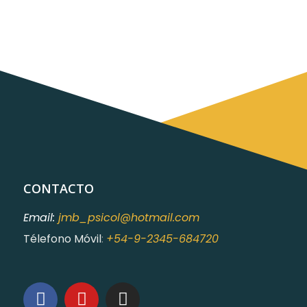
CONTACTO
Email:
jmb_psicol@hotmail.com
Télefono Móvil
:
+54-9-2345-684720