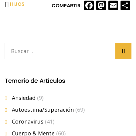
Faceboo
Masto
Ema
S
HIJOS
COMPARTIR:
Temario de Artículos
Ansiedad
(9)
Autoestima/Superación
(69)
Coronavirus
(41)
Cuerpo & Mente
(60)