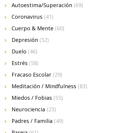
Autoestima/Superación
(69)
Coronavirus
(41)
Cuerpo & Mente
(60)
Depresión
(52)
Duelo
(46)
Estrés
(58)
Fracaso Escolar
(29)
Meditación / Mindfulness
(83)
Miedos / Fobias
(55)
Neurociencia
(23)
Padres / Familia
(49)
Pareja
(61)