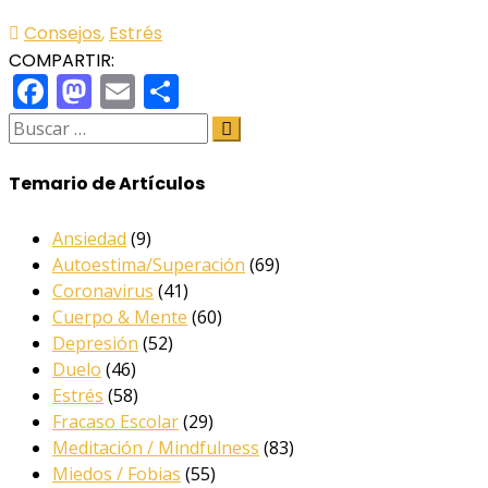
Consejos
,
Estrés
COMPARTIR:
Facebook
Mastodon
Email
Share
Temario de Artículos
Ansiedad
(9)
Autoestima/Superación
(69)
Coronavirus
(41)
Cuerpo & Mente
(60)
Depresión
(52)
Duelo
(46)
Estrés
(58)
Fracaso Escolar
(29)
Meditación / Mindfulness
(83)
Miedos / Fobias
(55)