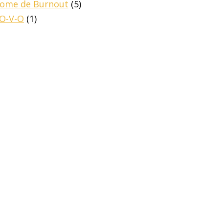
drome de Burnout
(5)
-O-V-O
(1)