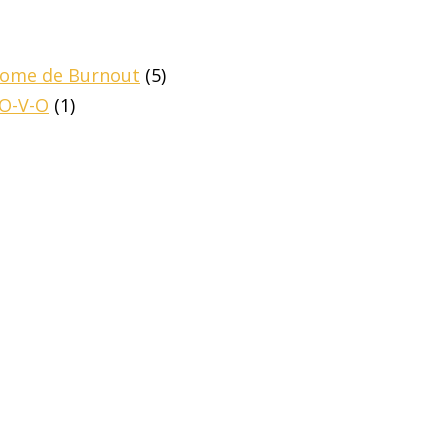
drome de Burnout
(5)
-O-V-O
(1)