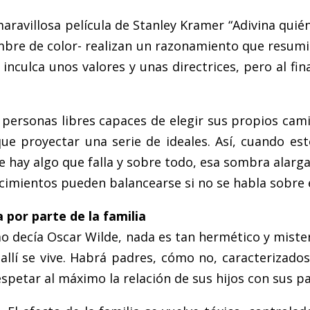
avillosa película de Stanley Kramer “Adivina quién 
 de color- realizan un razonamiento que resumiría
 inculca unos valores y unas directrices, pero al fi
personas libres capaces de elegir sus propios cam
 proyectar una serie de ideales. Así, cuando esto
e hay algo que falla y sobre todo, esa sombra alar
s cimientos pueden balancearse si no se habla sobre 
a por parte de la familia
omo decía Oscar Wilde, nada es tan hermético y mist
ue allí se vive. Habrá padres, cómo no, caracteriza
espetar al máximo la relación de sus hijos con sus pa