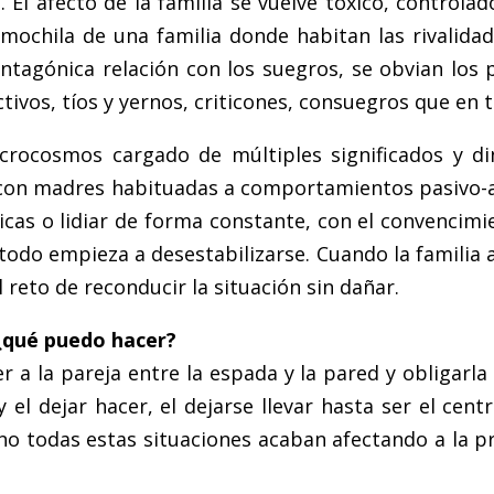
 El afecto de la familia se vuelve tóxico, controlad
a mochila de una familia donde habitan las rivali
antagónica relación con los suegros, se obvian los
tivos, tíos y yernos, criticones, consuegros que en
crocosmos cargado de múltiples significados y d
con madres habituadas a comportamientos pasivo-a
íticas o lidiar de forma constante, con el convenci
odo empieza a desestabilizarse. Cuando la familia af
reto de reconducir la situación sin dañar.
 ¿qué puedo hacer?
a la pareja entre la espada y la pared y obligarla 
y el dejar hacer, el dejarse llevar hasta ser el cen
o todas estas situaciones acaban afectando a la pro