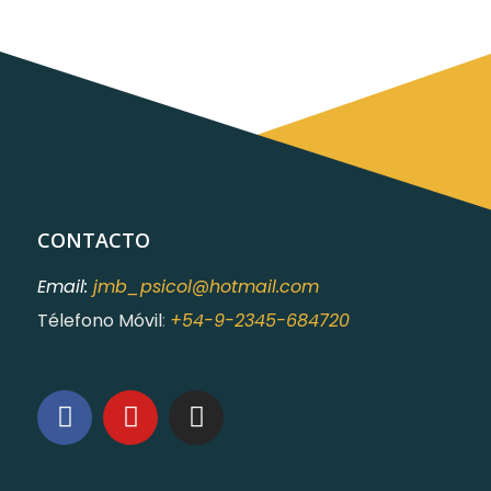
CONTACTO
Email:
jmb_psicol@hotmail.com
Télefono Móvil
:
+54-9-2345-684720