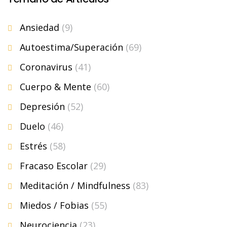
Ansiedad
(9)
Autoestima/Superación
(69)
Coronavirus
(41)
Cuerpo & Mente
(60)
Depresión
(52)
Duelo
(46)
Estrés
(58)
Fracaso Escolar
(29)
Meditación / Mindfulness
(83)
Miedos / Fobias
(55)
Neurociencia
(23)