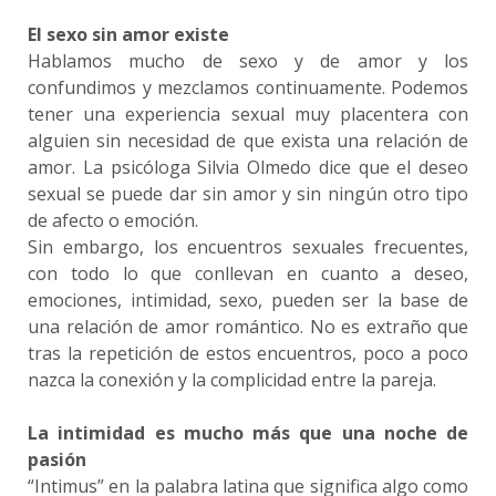
El sexo sin amor existe
Hablamos mucho de sexo y de amor y los
confundimos y mezclamos continuamente. Podemos
tener una experiencia sexual muy placentera con
alguien sin necesidad de que exista una relación de
amor. La psicóloga Silvia Olmedo dice que el deseo
sexual se puede dar sin amor y sin ningún otro tipo
de afecto o emoción.
Sin embargo, los encuentros sexuales frecuentes,
con todo lo que conllevan en cuanto a deseo,
emociones, intimidad, sexo, pueden ser la base de
una relación de amor romántico. No es extraño que
tras la repetición de estos encuentros, poco a poco
nazca la conexión y la complicidad entre la pareja.
La intimidad es mucho más que una noche de
pasión
“Intimus” en la palabra latina que significa algo como