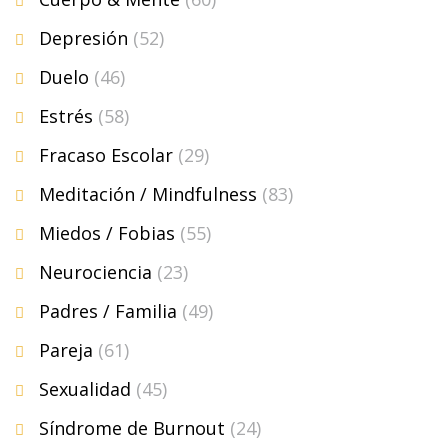
Depresión
(52)
Duelo
(46)
Estrés
(58)
Fracaso Escolar
(29)
Meditación / Mindfulness
(83)
Miedos / Fobias
(55)
Neurociencia
(23)
Padres / Familia
(49)
Pareja
(61)
Sexualidad
(45)
Síndrome de Burnout
(24)