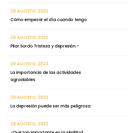
29 AGOSTO, 2022
Cómo empezar el día cuando tengo
29 AGOSTO, 2022
Pilar Sordo Tristeza y depresión –
29 AGOSTO, 2022
La importancia de las actividades
agradables
29 AGOSTO, 2022
La depresión puede ser más peligrosa
29 AGOSTO, 2022
¿Qué tan importante es la similitud