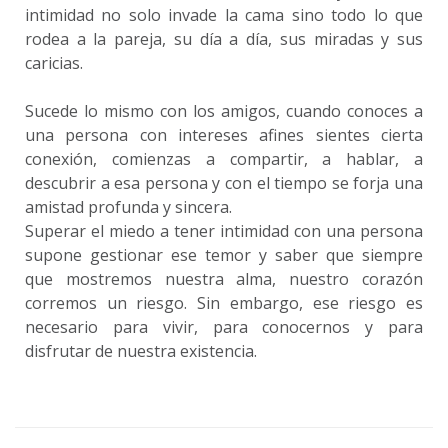
intimidad no solo invade la cama sino todo lo que
rodea a la pareja, su día a día, sus miradas y sus
caricias.
Sucede lo mismo con los amigos, cuando conoces a
una persona con intereses afines sientes cierta
conexión, comienzas a compartir, a hablar, a
descubrir a esa persona y con el tiempo se forja una
amistad profunda y sincera.
Superar el miedo a tener intimidad con una persona
supone gestionar ese temor y saber que siempre
que mostremos nuestra alma, nuestro corazón
corremos un riesgo. Sin embargo, ese riesgo es
necesario para vivir, para conocernos y para
disfrutar de nuestra existencia.