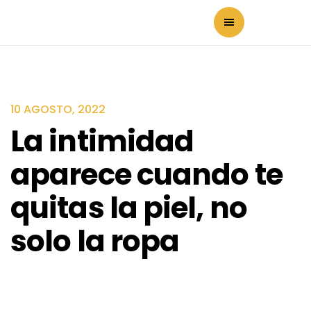
10 AGOSTO, 2022
La intimidad
aparece cuando te
quitas la piel, no
solo la ropa