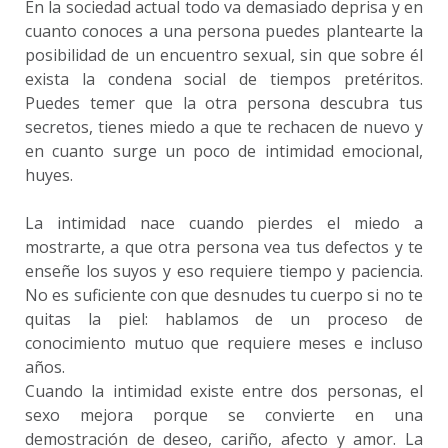
En la sociedad actual todo va demasiado deprisa y en
cuanto conoces a una persona puedes plantearte la
posibilidad de un encuentro sexual, sin que sobre él
exista la condena social de tiempos pretéritos.
Puedes temer que la otra persona descubra tus
secretos, tienes miedo a que te rechacen de nuevo y
en cuanto surge un poco de intimidad emocional,
huyes.
La intimidad nace cuando pierdes el miedo a
mostrarte, a que otra persona vea tus defectos y te
enseñe los suyos y eso requiere tiempo y paciencia.
No es suficiente con que desnudes tu cuerpo si no te
quitas la piel: hablamos de un proceso de
conocimiento mutuo que requiere meses e incluso
años.
Cuando la intimidad existe entre dos personas, el
sexo mejora porque se convierte en una
demostración de deseo, cariño, afecto y amor. La