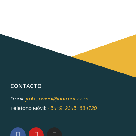
CONTACTO
Email:
jmb_psicol@hotmail.com
Télefono Móvil
:
+54-9-2345-684720