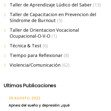
Taller de Aprendizaje Lúdico del Saber
(13)
Taller de Capacitacion en Prevencion del
Síndrome de Burnout
(5)
Taller de Orientacion Vocacional
Ocupacional-O-V-O
(1)
Técnica & Test
(6)
Tiempo para Reflexionar
(8)
Violencia/Comunicación
(62)
Ultimas Publicaciones
29 AGOSTO, 2022
Apnea del sueño y depresión: ¿qué