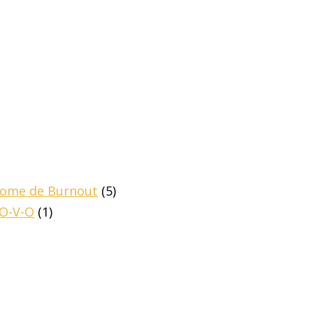
drome de Burnout
(5)
-O-V-O
(1)