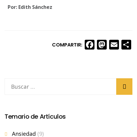
Por: Edith Sánchez
Faceboo
Masto
Ema
S
COMPARTIR:
Temario de Artículos
Ansiedad
(9)