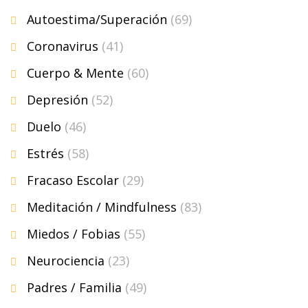
Autoestima/Superación
(69)
Coronavirus
(41)
Cuerpo & Mente
(60)
Depresión
(52)
Duelo
(46)
Estrés
(58)
Fracaso Escolar
(29)
Meditación / Mindfulness
(83)
Miedos / Fobias
(55)
Neurociencia
(23)
Padres / Familia
(49)