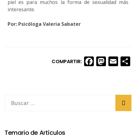
piel es para muchos la forma de sexualidad más
interesante.
Por: Psicóloga Valeria Sabater
Faceboo
Masto
Ema
S
COMPARTIR:
Temario de Artículos