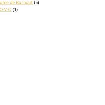
drome de Burnout
(5)
-O-V-O
(1)