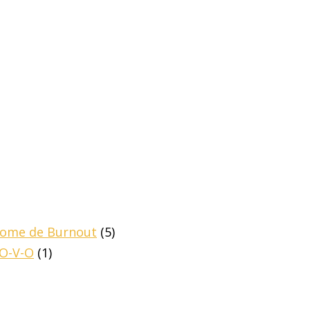
drome de Burnout
(5)
-O-V-O
(1)