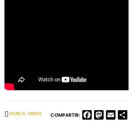
Faceboo
Masto
Ema
S
DUELO
,
VIDEO
COMPARTIR: