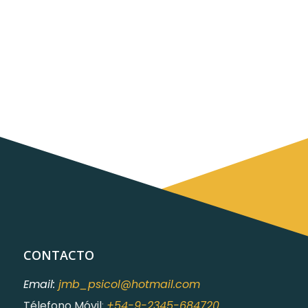
CONTACTO
Email:
jmb_psicol@hotmail.com
Télefono Móvil
:
+54-9-2345-684720