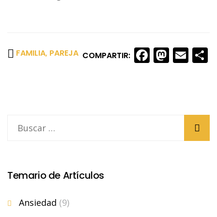
Faceboo
Masto
Ema
S
FAMILIA
,
PAREJA
COMPARTIR:
Temario de Artículos
Ansiedad
(9)