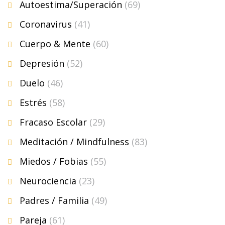
Autoestima/Superación
(69)
Coronavirus
(41)
Cuerpo & Mente
(60)
Depresión
(52)
Duelo
(46)
Estrés
(58)
Fracaso Escolar
(29)
Meditación / Mindfulness
(83)
Miedos / Fobias
(55)
Neurociencia
(23)
Padres / Familia
(49)
Pareja
(61)