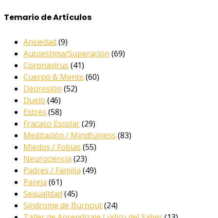
Temario de Artículos
Ansiedad
(9)
Autoestima/Superación
(69)
Coronavirus
(41)
Cuerpo & Mente
(60)
Depresión
(52)
Duelo
(46)
Estrés
(58)
Fracaso Escolar
(29)
Meditación / Mindfulness
(83)
Miedos / Fobias
(55)
Neurociencia
(23)
Padres / Familia
(49)
Pareja
(61)
Sexualidad
(45)
Síndrome de Burnout
(24)
Taller de Aprendizaje Lúdico del Saber
(13)