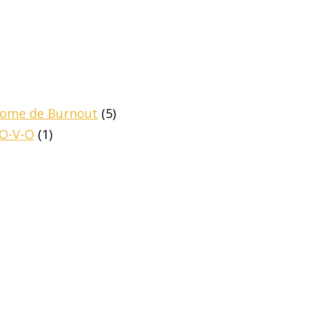
drome de Burnout
(5)
-O-V-O
(1)