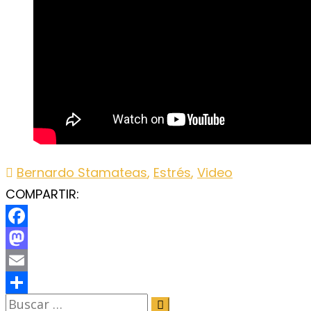
Bernardo Stamateas
,
Estrés
,
Video
COMPARTIR:
Facebook
Mastodon
Email
Share