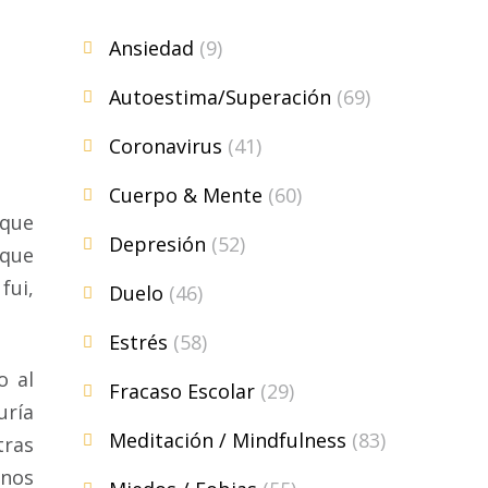
Ansiedad
(9)
Autoestima/Superación
(69)
Coronavirus
(41)
Cuerpo & Mente
(60)
 que
Depresión
(52)
 que
fui,
Duelo
(46)
Estrés
(58)
o al
Fracaso Escolar
(29)
uría
Meditación / Mindfulness
(83)
tras
onos