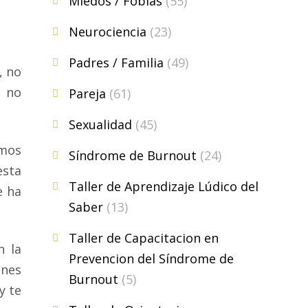
Miedos / Fobias
(55)
Neurociencia
(23)
Padres / Familia
(49)
, no
i no
Pareja
(61)
Sexualidad
(45)
imos
Síndrome de Burnout
(24)
esta
Taller de Aprendizaje Lúdico del
e ha
Saber
(13)
Taller de Capacitacion en
n la
Prevencion del Síndrome de
ones
Burnout
(5)
y te