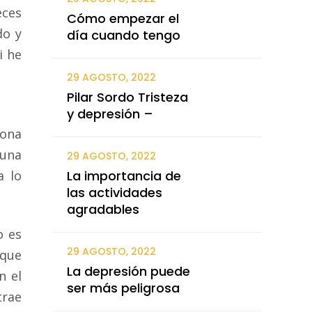
eces
Cómo empezar el
do y
día cuando tengo
i he
29 AGOSTO, 2022
Pilar Sordo Tristeza
y depresión –
sona
 una
29 AGOSTO, 2022
a lo
La importancia de
las actividades
agradables
o es
29 AGOSTO, 2022
rque
La depresión puede
n el
ser más peligrosa
trae