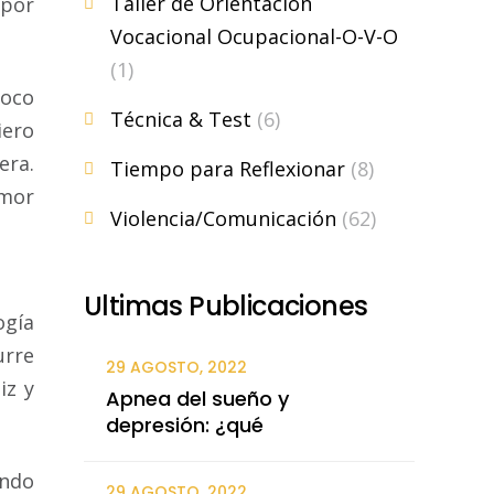
Taller de Orientacion
 por
Vocacional Ocupacional-O-V-O
(1)
poco
Técnica & Test
(6)
iero
era.
Tiempo para Reflexionar
(8)
amor
Violencia/Comunicación
(62)
Ultimas Publicaciones
ogía
urre
29 AGOSTO, 2022
iz y
Apnea del sueño y
depresión: ¿qué
ando
29 AGOSTO, 2022