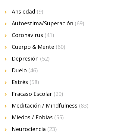
Ansiedad
(9)
Autoestima/Superación
(69)
Coronavirus
(41)
Cuerpo & Mente
(60)
Depresión
(52)
Duelo
(46)
Estrés
(58)
Fracaso Escolar
(29)
Meditación / Mindfulness
(83)
Miedos / Fobias
(55)
Neurociencia
(23)