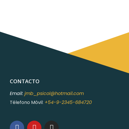
CONTACTO
Email:
jmb_psicol@hotmail.com
Télefono Móvil
:
+54-9-2345-684720