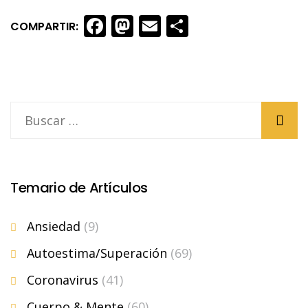
Facebook
Mastodon
Email
Share
COMPARTIR:
Temario de Artículos
Ansiedad
(9)
Autoestima/Superación
(69)
Coronavirus
(41)
Cuerpo & Mente
(60)