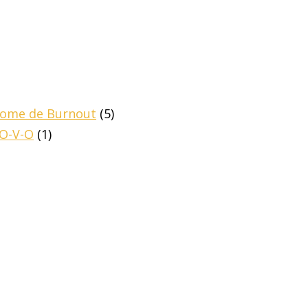
drome de Burnout
(5)
-O-V-O
(1)