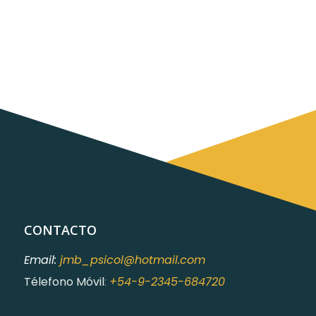
CONTACTO
Email:
jmb_psicol@hotmail.com
Télefono Móvil
:
+54-9-2345-684720