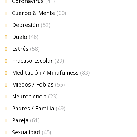
Coronavirus
(41)
Cuerpo & Mente
(60)
Depresión
(52)
Duelo
(46)
Estrés
(58)
Fracaso Escolar
(29)
Meditación / Mindfulness
(83)
Miedos / Fobias
(55)
Neurociencia
(23)
Padres / Familia
(49)
Pareja
(61)
Sexualidad
(45)