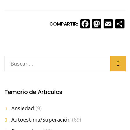
Faceboo
Masto
Ema
S
COMPARTIR:
Temario de Artículos
Ansiedad
(9)
Autoestima/Superación
(69)