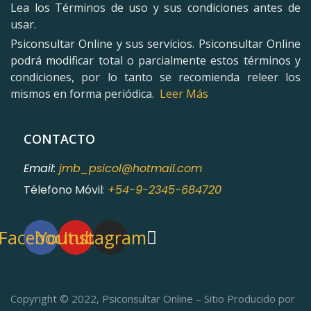
Lea los Términos de uso y sus condiciones antes de
usar.
Psiconsultar Online y sus servicios. Psiconsultar Online
podrá modificar total o parcialmente estos términos y
condiciones, por lo tanto se recomienda releer los
mismos en forma periódica.
Leer Más
CONTACTO
Email:
jmb_psicol@hotmail.com
Télefono Móvil
:
+54-9-2345-684720
Facebook
Youtube
Instagram
Copyright © 2022, Psiconsultar Online – Sitio Producido por