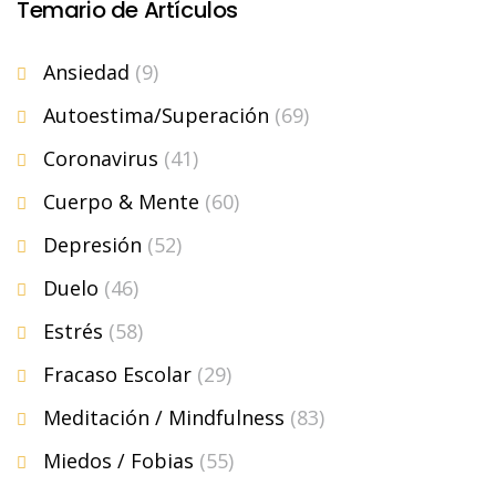
Temario de Artículos
Ansiedad
(9)
Autoestima/Superación
(69)
Coronavirus
(41)
Cuerpo & Mente
(60)
Depresión
(52)
Duelo
(46)
Estrés
(58)
Fracaso Escolar
(29)
Meditación / Mindfulness
(83)
Miedos / Fobias
(55)