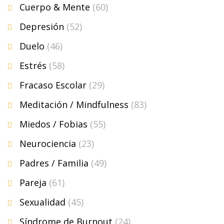
Cuerpo & Mente
(60)
Depresión
(52)
Duelo
(46)
Estrés
(58)
Fracaso Escolar
(29)
Meditación / Mindfulness
(83)
Miedos / Fobias
(55)
Neurociencia
(23)
Padres / Familia
(49)
Pareja
(61)
Sexualidad
(45)
Síndrome de Burnout
(24)