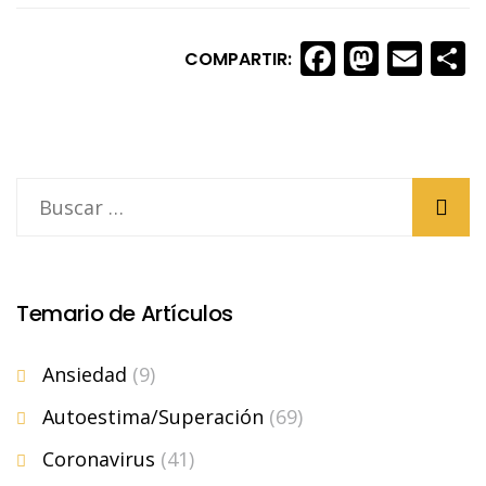
Faceboo
Masto
Ema
S
COMPARTIR:
Temario de Artículos
Ansiedad
(9)
Autoestima/Superación
(69)
Coronavirus
(41)