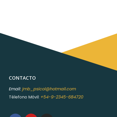
CONTACTO
Email:
jmb_psicol@hotmail.com
Télefono Móvil
:
+54-9-2345-684720