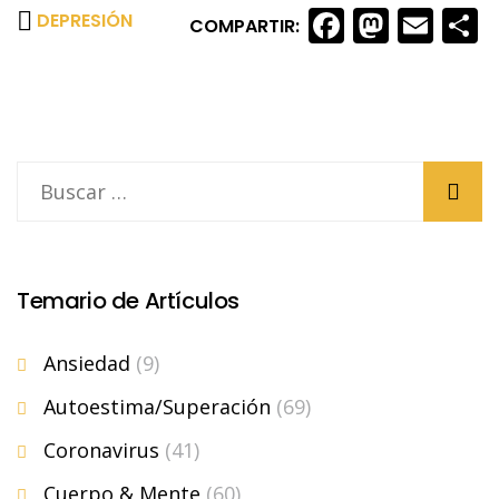
Faceboo
Masto
Ema
S
DEPRESIÓN
COMPARTIR:
Temario de Artículos
Ansiedad
(9)
Autoestima/Superación
(69)
Coronavirus
(41)
Cuerpo & Mente
(60)