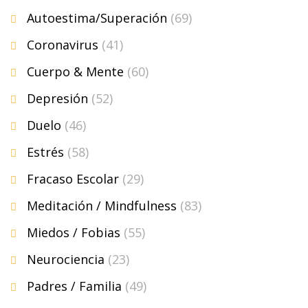
Autoestima/Superación
(69)
Coronavirus
(41)
Cuerpo & Mente
(60)
Depresión
(52)
Duelo
(46)
Estrés
(58)
Fracaso Escolar
(29)
Meditación / Mindfulness
(83)
Miedos / Fobias
(55)
Neurociencia
(23)
Padres / Familia
(49)