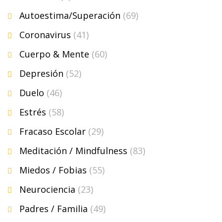
Autoestima/Superación
(69)
Coronavirus
(41)
Cuerpo & Mente
(60)
Depresión
(52)
Duelo
(46)
Estrés
(58)
Fracaso Escolar
(29)
Meditación / Mindfulness
(83)
Miedos / Fobias
(55)
Neurociencia
(23)
Padres / Familia
(49)