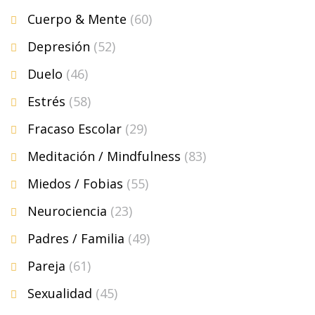
Cuerpo & Mente
(60)
Depresión
(52)
Duelo
(46)
Estrés
(58)
Fracaso Escolar
(29)
Meditación / Mindfulness
(83)
Miedos / Fobias
(55)
Neurociencia
(23)
Padres / Familia
(49)
Pareja
(61)
Sexualidad
(45)