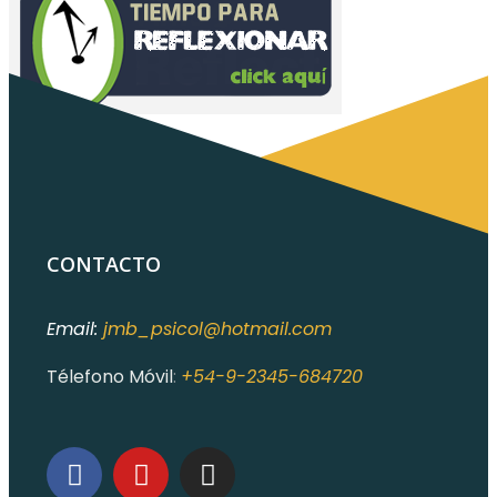
CONTACTO
Email:
jmb_psicol@hotmail.com
Télefono Móvil
:
+54-9-2345-684720