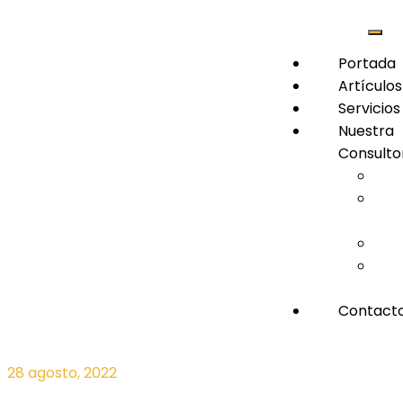
Portada
Artículos
Servicios
Nuestra
Consulto
Coo
Con
Virt
Hon
Con
Leg
Contact
28 agosto, 2022