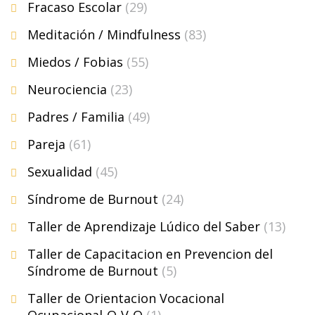
Fracaso Escolar
(29)
Meditación / Mindfulness
(83)
Miedos / Fobias
(55)
Neurociencia
(23)
Padres / Familia
(49)
Pareja
(61)
Sexualidad
(45)
Síndrome de Burnout
(24)
Taller de Aprendizaje Lúdico del Saber
(13)
Taller de Capacitacion en Prevencion del
Síndrome de Burnout
(5)
Taller de Orientacion Vocacional
Ocupacional-O-V-O
(1)