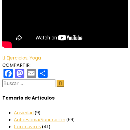
Ejercicios
,
Yoga
COMPARTIR:
Facebook
Mastodon
Email
Share
Temario de Artículos
Ansiedad
(9)
Autoestima/Superación
(69)
Coronavirus
(41)