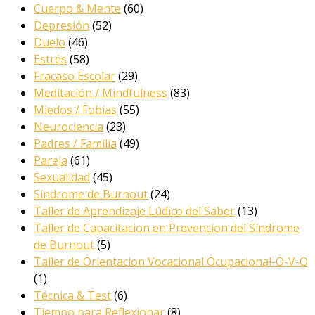
Cuerpo & Mente
(60)
Depresión
(52)
Duelo
(46)
Estrés
(58)
Fracaso Escolar
(29)
Meditación / Mindfulness
(83)
Miedos / Fobias
(55)
Neurociencia
(23)
Padres / Familia
(49)
Pareja
(61)
Sexualidad
(45)
Síndrome de Burnout
(24)
Taller de Aprendizaje Lúdico del Saber
(13)
Taller de Capacitacion en Prevencion del Síndrome
de Burnout
(5)
Taller de Orientacion Vocacional Ocupacional-O-V-O
(1)
Técnica & Test
(6)
Tiempo para Reflexionar
(8)