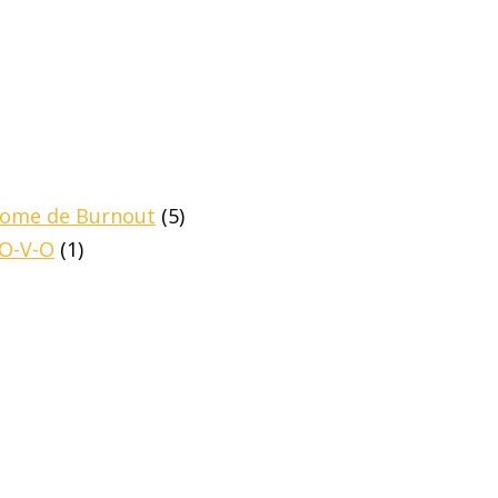
drome de Burnout
(5)
-O-V-O
(1)