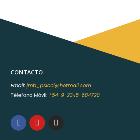
CONTACTO
Email:
jmb_psicol@hotmail.com
Télefono Móvil
:
+54-9-2345-684720