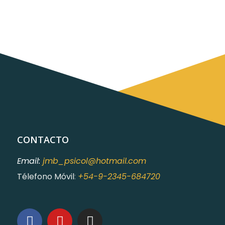
CONTACTO
Email:
jmb_psicol@hotmail.com
Télefono Móvil
:
+54-9-2345-684720