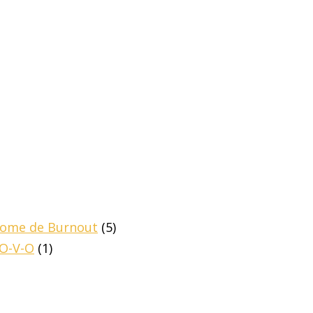
drome de Burnout
(5)
-O-V-O
(1)