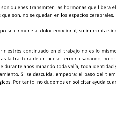
co son quienes transmiten las hormonas que libera e
que son, no se quedan en los espacios cerebrales.
rpo sea inmune al dolor emocional; su impronta sie
frir estrés continuado en el trabajo no es lo mis
s la fractura de un hueso termina sanando, no oc
se durante años minando toda valía, toda identidad 
tamiento. Si se descuida, empeora; el paso del ti
gicos. Por tanto, no dudemos en solicitar ayuda cua