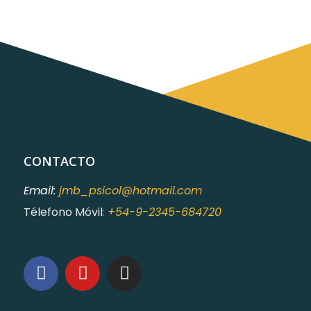
CONTACTO
Email:
jmb_psicol@hotmail.com
Télefono Móvil
:
+54-9-2345-684720