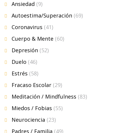
Ansiedad
(9)
Autoestima/Superación
(69)
Coronavirus
(41)
Cuerpo & Mente
(60)
Depresión
(52)
Duelo
(46)
Estrés
(58)
Fracaso Escolar
(29)
Meditación / Mindfulness
(83)
Miedos / Fobias
(55)
Neurociencia
(23)
Padres / Familia
(49)