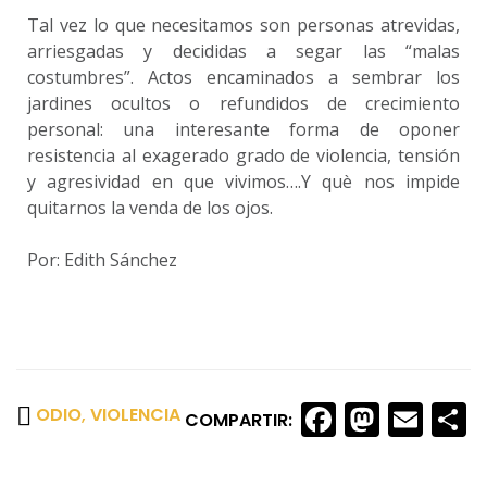
Tal vez lo que necesitamos son personas atrevidas,
arriesgadas y decididas a segar las “malas
costumbres”. Actos encaminados a sembrar los
jardines ocultos o refundidos de crecimiento
personal: una interesante forma de oponer
resistencia al exagerado grado de violencia, tensión
y agresividad en que vivimos….Y què nos impide
quitarnos la venda de los ojos.
Por: Edith Sánchez
Faceboo
Masto
Ema
S
ODIO
,
VIOLENCIA
COMPARTIR: