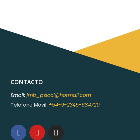
CONTACTO
Email:
jmb_psicol@hotmail.com
Télefono Móvil
:
+54-9-2345-684720