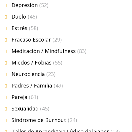
Depresión
(52)
Duelo
(46)
Estrés
(58)
Fracaso Escolar
(29)
Meditación / Mindfulness
(83)
Miedos / Fobias
(55)
Neurociencia
(23)
Padres / Familia
(49)
Pareja
(61)
Sexualidad
(45)
Síndrome de Burnout
(24)
Taller de Aprendizaje Lúdico del Saber
(13)