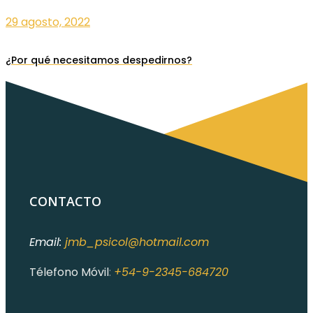
29 agosto, 2022
¿Por qué necesitamos despedirnos?
CONTACTO
Email:
jmb_psicol@hotmail.com
Télefono Móvil
:
+54-9-2345-684720