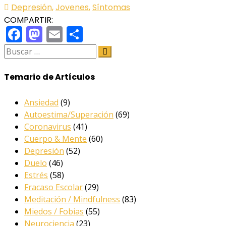
Depresión
,
Jovenes
,
Síntomas
COMPARTIR:
Facebook
Mastodon
Email
Share
Temario de Artículos
Ansiedad
(9)
Autoestima/Superación
(69)
Coronavirus
(41)
Cuerpo & Mente
(60)
Depresión
(52)
Duelo
(46)
Estrés
(58)
Fracaso Escolar
(29)
Meditación / Mindfulness
(83)
Miedos / Fobias
(55)
Neurociencia
(23)