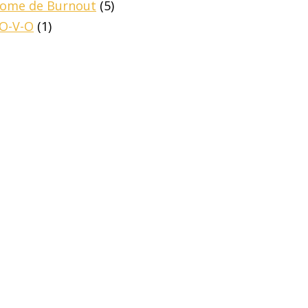
drome de Burnout
(5)
-O-V-O
(1)