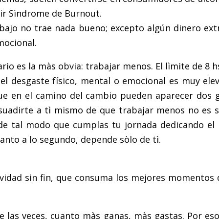
ir Sìndrome de Burnout.
rabajo no trae nada bueno; excepto algún dinero ext
mocional.
ario es la màs obvia: trabajar menos. El lìmite de 8 h
l desgaste físico, mental o emocional es muy elev
 que en el camino del cambio pueden aparecer dos 
adirte a tì mismo de que trabajar menos no es sig
e tal modo que cumplas tu jornada dedicando el n
uanto a lo segundo, depende sòlo de tì.
ividad sin fin, que consuma los mejores momentos de
 las veces, cuanto màs ganas, màs gastas. Por eso 