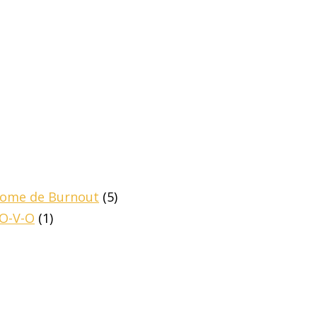
drome de Burnout
(5)
-O-V-O
(1)