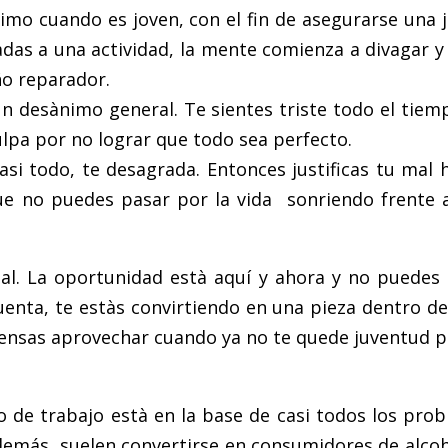
imo cuando es joven, con el fin de asegurarse una
das a una actividad, la mente comienza a divagar 
ño reparador.
n desànimo general. Te sientes triste todo el tiem
lpa por no lograr que todo sea perfecto.
casi todo, te desagrada. Entonces justificas tu ma
e no puedes pasar por la vida sonriendo frente a 
l. La oportunidad està aquí y ahora y no puedes 
e cuenta, te estàs convirtiendo en una pieza dentro
piensas aprovechar cuando ya no te quede juventud p
 de trabajo està en la base de casi todos los pro
más, suelen convertirse en consumidores de alcoho