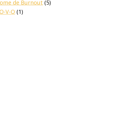
drome de Burnout
(5)
-O-V-O
(1)