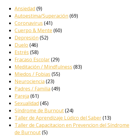
Ansiedad
(9)
Autoestima/Superación
(69)
Coronavirus
(41)
Cuerpo & Mente
(60)
Depresión
(52)
Duelo
(46)
Estrés
(58)
Fracaso Escolar
(29)
Meditación / Mindfulness
(83)
Miedos / Fobias
(55)
Neurociencia
(23)
Padres / Familia
(49)
Pareja
(61)
Sexualidad
(45)
Síndrome de Burnout
(24)
Taller de Aprendizaje Lúdico del Saber
(13)
Taller de Capacitacion en Prevencion del Síndrome
de Burnout
(5)