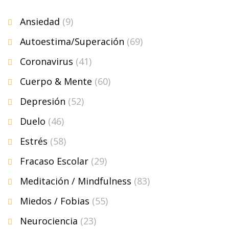
Ansiedad
(9)
Autoestima/Superación
(69)
Coronavirus
(41)
Cuerpo & Mente
(60)
Depresión
(52)
Duelo
(46)
Estrés
(58)
Fracaso Escolar
(29)
Meditación / Mindfulness
(83)
Miedos / Fobias
(55)
Neurociencia
(23)